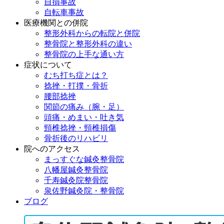
自損事故
自転車事故
医療機関との併院
整形外科からの転院と併院
整骨院と整形外科の違い
整骨院の上手な通い方
症状について
むち打ち症とは？
捻挫・打撲・骨折
腰部捻挫
関節の痛み（腕・足）
頭痛・めまい・吐き気
頸椎捻挫・頸椎損傷
骨折後のリハビリ
院へのアクセス
まっすぐな鍼灸整骨院
八幡屋鍼灸整骨院
千寿鍼灸院整骨院
泉佐野鍼灸院・整骨院
ブログ