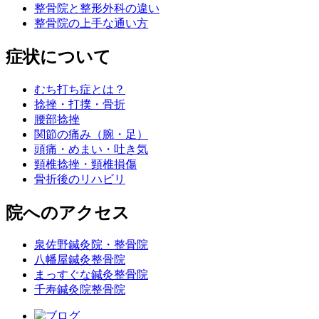
整骨院と整形外科の違い
整骨院の上手な通い方
症状について
むち打ち症とは？
捻挫・打撲・骨折
腰部捻挫
関節の痛み（腕・足）
頭痛・めまい・吐き気
頸椎捻挫・頸椎損傷
骨折後のリハビリ
院へのアクセス
泉佐野鍼灸院・整骨院
八幡屋鍼灸整骨院
まっすぐな鍼灸整骨院
千寿鍼灸院整骨院